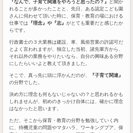
『なんで、子育て関連をやろうと思ったの？』
と聞か
れることが多かったことと、先日、ある認定こども園
さんに伺わせて頂いた時に、保育・教育の場における
仕事では
『理念』や『志』
がとても重要だと感じたか
らです。
行政書士の３大業務は建設、車、風俗営業の許認可だ
とよく言われますが、独立した当初、諸先輩方から、
それ以外の業務をやりたいなら、自分の興味ある分野
にしたらいいよと教えて頂きました。
そこで、真っ先に頭に浮かんだのが、
『子育て関連』
の分野でした。
決め方に理念も何もないじゃないの？と思われるかも
しれませんが、初めのきっかけ自体には、確かに理念
はなかったと思います。
ただ、そこから保育・教育の分野を勉強していく内
に、待機児童の問題やマタハラ、ワーキングプア、保