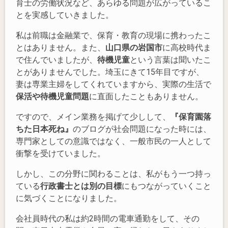
育士の労働状況など、あらゆる問題が広がっているこ
とを実感していきました。
私は前職は金融業で、保育・教育の現場に携わったこ
とはありません。また、
山口県の岩国市
に高校時代ま
で住んでいましたが、
待機児童
という言葉は聞いたこ
とがありませんでした。埼玉にきて15年目ですが、
妻は専業主婦をしてくれていますから、実際の生活で
保活や待機児童問題
に直面したこともありません。
ですので、メイン業務を掲げて少しして、
『保育園落
ちた日本死ね』
のブログが社会問題になった時には、
専門家としての意識ではなく、一般市民の一人として
衝撃を受けていました。
しかし、この分野に関わることは、私がもう一つ持っ
ている
行政書士とは別の目標
にもつながっていくこと
に気づくことになりました。
会社員時代の私は約2時間の電車通勤をして、その