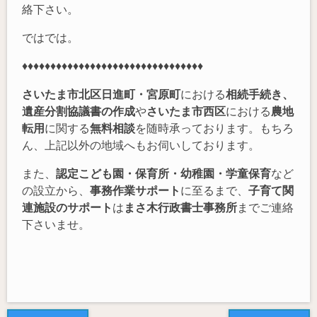
絡下さい。
ではでは。
♦♦♦♦♦♦♦♦♦♦♦♦♦♦♦♦♦♦♦♦♦♦♦♦♦♦♦♦♦♦♦♦
さいたま市北区日進町・宮原町
における
相続手続き、
遺産分割協議書の作成
や
さいたま市西区
における
農地
転用
に関する
無料相談
を随時承っております。もちろ
ん、上記以外の地域へもお伺いしております。
また、
認定こども園・保育所・幼稚園・学童保育
など
の設立から、
事務作業サポート
に至るまで、
子育て関
連施設のサポート
は
まさ木行政書士事務所
までご連絡
下さいませ。