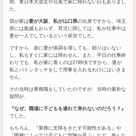
間、東日本大震災や台風で家に帰れない日もありまし
た。
我が家は
妻が大阪
、
私が山口県
の出身ですから、埼玉
県には親戚もおらず、育児に関しては、私が仕事中は
妻が一人でしているという状況でした。
ですから、急に妻が体調を壊しても、頼りはいない
し、私もすぐに家には帰れせん。また、平日の仕事終
わりでも、私が家に着くのは21時頃ですから、妻が
私とバトンタッチをして用事を入れるわけにはいきま
せん。
その当時は事務職をしていたのですが、当時の素朴な
疑問が、
『なぜ、職場に子どもを連れて来れないのだろう？』
でした。
もちろん、『業務に支障をきたす可能性がある』や
『職種によっては子どもに危険が及ぶ』など、色んな