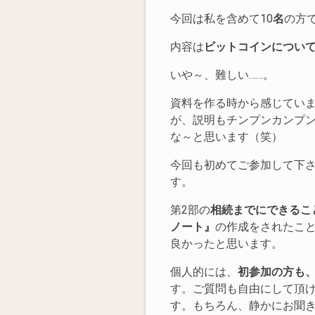
今回は私を含めて10
名
の方
内容は
ビットコインについ
いや～、難しい……。
資料を作る時から感じてい
が、説明もチンプンカンプン
な～と思います（笑）
今回も初めてご参加して下
す。
第2部の
相続までにできるこ
ノート』
の作成をされたこ
良かったと思います。
個人的には、
初参加の方も
す。ご質問も自由にして頂
す。もちろん、静かにお聞