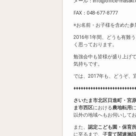
メール：info@office-masaki
FAX：048-677-8777
※お名前・お子様を含めた参
2016年1年間、どうも有
く思っております。
勉強会中も皆様が盛り上げ
気持ちです。
では、2017年も、どうぞ
♦♦♦♦♦♦♦♦♦♦♦♦♦♦♦♦♦♦♦♦♦♦♦♦♦
さいたま市北区日進町・宮
ま市西区
における
農地転用
以外の地域へもお伺いして
また、
認定こども園・保育
に至るまで、
子育て関連施